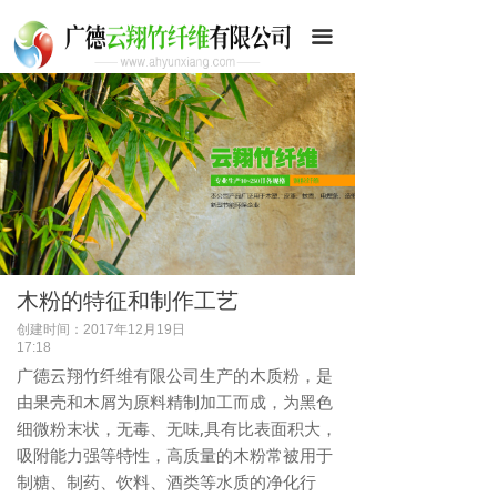
首页
끀
公司简介
荣誉资质
产品展示
企业文化
环境设备
木粉的特征和制作工艺
新闻资讯
创建时间：
2017年12月19日
17:18
联系我们
广德云翔竹纤维有限公司生产的木质粉，是
由果壳和木屑为原料精制加工而成，为黑色
细微粉末状，无毒、无味,具有比表面积大，
吸附能力强等特性，高质量的木粉常被用于
制糖、制药、饮料、酒类等水质的净化行