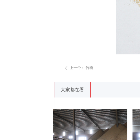
上一个：
竹粉
ꄴ
大家都在看