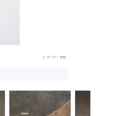
下一个：
竹粉
ꄲ