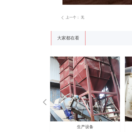
上一个：
无
ꄴ
大家都在看
넳
厂房环境
厂房环境
厂房环境
厂房环境
厂房环境
营业执照
竹纤维粉
FSC证书
竹粉
竹粉
竹粉
竹粉
竹粉
木粉
木粉
生产设备