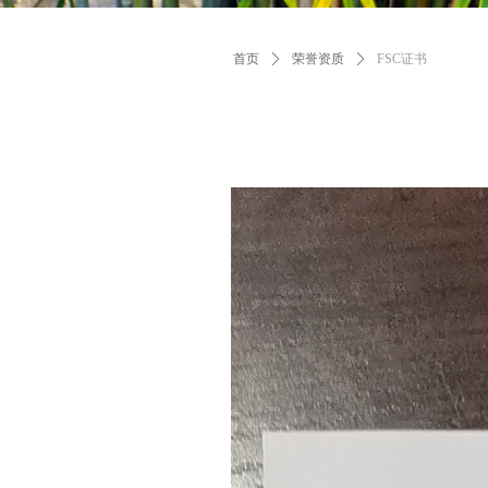
首页
ꄲ
荣誉资质
ꄲ
FSC证书